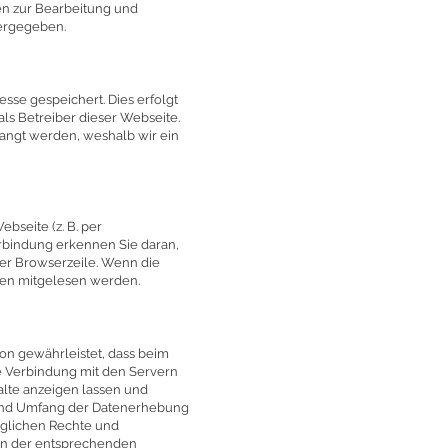
n zur Bearbeitung und
tergegeben.
sse gespeichert. Dies erfolgt
 als Betreiber dieser Webseite.
langt werden, weshalb wir ein
bseite (z. B. per
erbindung erkennen Sie daran,
rer Browserzeile. Wenn die
tten mitgelesen werden.
ion gewährleistet, dass beim
ne Verbindung mit den Servern
halte anzeigen lassen und
und Umfang der Datenerhebung
üglichen Rechte und
sen der entsprechenden