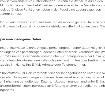
 Browser von anderen zu unterscheiden. So kann die Webseite durch den 
cht möglich wären. Dies betrifft insbesondere eine einfache Menüführung 
Cookies für diese Funktionen haben in der Regel eine Lebensdauer von 
suchern benutzt.
glichkeit Cookies nicht zuzulassen und diese somit generell für eine ode
ser Browserfunktion ist nicht gewährleistet, dass alle Funktionen dieser
g personenbezogener Daten
 unserer Internetseite ohne Angabe personengebundener Daten möglich. S
eine Angabe von personengebundenen Daten erfordert, verarbeitet der We
 mit einer entsprechenden gesetzlichen Grundlage oder einer Einwillig
en sämtliche Informationen, die sich einer bestimmten oder bestimmbar
elsweise Ihr Name, Ihre E-Mail-Adresse oder Telefonnummer.
ein Kontaktformular. Dort verarbeiten wir personengebundene Daten wie
ormular. Diese personengebundenen Daten verarbeiten wir nur mit ausdrü
er Einhaltung der geltenden Datenschutzbestimmungen und unter Einhal
unseres berechtigten Interesses zur Erfüllung unserer vertraglich verein
Angebotes.