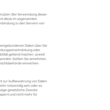
 nutzen. Bei Verwendung dieser
ert diese im sogenannten
Verbindung zu den Servern von
onengebundenen Daten über Sie
beitungseinschränkung oder
ilität geltend machen, soweit
t werden. Sollten Sie annehmen,
sichtsbehörde einreichen.
licht zur Aufbewahrung von Daten
 mehr notwendig sein oder es
lässige gesetzliche Zwecke
sperrt und nicht mehr für