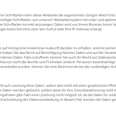
 von Schriftarten kann diese Webseite die sogenannten Google Web Fonts
benötigte Schriftarten von unserem Webseitensystem herunter und speich
e Schriftarten korrekt anzuzeigen. Dabei wird von Ihrem Browser keine 
gle keine Kenntnis über den Aufruf oder Ihre IP-Adresse erlangt.
, auf Antrag eine kostenlose Auskunft da
rüber zu erhalten, welche pers
 haben Sie das Recht auf Berichtigung falscher Daten und auf die Verar
enen Daten. Falls zutreffend, können Sie auch Ihr Recht aus Datenportab
d hiervon nicht die Rechte und Freiheiten anderer Personen beeinträchtig
verarbeitet wurden, können Sie eine Beschwerde bei der zuständigen Auf
ht auf Löschung Ihrer Daten, sofern dies nicht mit einer gesetzlichen Pf
rte Daten werden gelöscht, sollten diese für ihre Zweckbestimmung nicht
sfristen gibt. Falls eine Löschung nicht möglich ist, da die Daten für zu
e Einschränkung der Datenverarbeitung. In diesem Fall werden die Daten ge