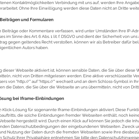
enen Kontaktmöglichkeiten Verbindung mit uns auf, werden Ihre Angabe
rarbeitet. Ohne Ihre Einwilligung werden diese Daten nicht an Dritte wei
Beiträgen und Formularen
te Beiträge oder Kommentare verfassen, wird unter Umständen Ihre IP-Adre
s im Sinne des Art. 6 Abs. 1 lit. f. DSGVO und dient der Sicherheit von uns
trag gegen geltendes Recht verstoßen, können wir als Betreiber dafür be
eigentlichen Autors haben.
ieser Webseite aktiviert ist, können sensible Daten, die Sie über diese We
itteln, nicht von Dritten mitgelesen werden. Eine aktive verschlüsselte V
ers von "http://" auf "https://" wechselt und an dem Schloss-Symbol in Ih
nen die Daten, die Sie über die Webseite an uns übermitteln, nicht von Dri
ösung bei Iframe-Einbindungen
2-Klick-Lösung für sogenannte Iframe-Einbindungen aktiviert. Diese Funkt
bauftritts, die solche Einbindungen fremder Webseiten enthält, noch kei
ebseite hergestellt wird. Durch einen Klick auf können Sie jedoch die In
henden Datenschutzbedingungen der eingebundenen Webseiten. Zweck 
 und Nutzung der Daten durch die fremden Webseiten sowie Ihre diesbez
m Schutz Ihrer Privatsphäre entnehmen Sie bitte den Datenschutzhinwei