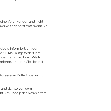
reine Verlinkungen und nicht
erke findet erst statt, wenn Sie
gebote informiert. Um den
er E-Mail aufgefordert Ihre
dernfalls wird Ihre E-Mail-
ieren, erklären Sie sich mit
resse an Dritte findet nicht
n und sich so von dem
ht. Am Ende jedes Newsletters