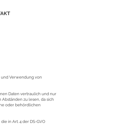
TAKT
ung und Verwendung von
en Daten vertraulich und nur
 Abständen zu lesen, da sich
che oder behördlichen
 die in Art. 4 der DS-GVO