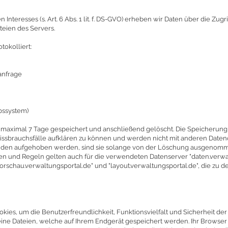
Interesses (s. Art. 6 Abs. 1 lit. f. DS-GVO) erheben wir Daten über die Zug
teien des Servers.
okolliert:
anfrage
bssystem)
maximal 7 Tage gespeichert und anschließend gelöscht. Die Speicherung d
 Missbrauchsfälle aufklären zu können und werden nicht mit anderen Dat
en aufgehoben werden, sind sie solange von der Löschung ausgenommen
ngen und Regeln gelten auch für die verwendeten Datenserver "daten.verwa
"vorschau.verwaltungsportal.de" und "layout.verwaltungsportal.de", die z
ies, um die Benutzerfreundlichkeit, Funktionsvielfalt und Sicherheit de
ine Dateien, welche auf Ihrem Endgerät gespeichert werden. Ihr Browser gr