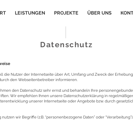
RT
LEISTUNGEN
PROJEKTE
ÜBER UNS
KON
Datenschutz
weise
oll die Nutzer der Internetseite über Art, Umfang und Zweck der Erheb
rch den Webseitenbetreiber informieren.
ehmen den Datenschutz sehr ernst und behandeln Ihre personengebunden
iften. Wir empfehlen Ihnen unsere Datenschutzerklärung in regelmäßigen
iterentwicklung unserer Internetseite oder Angebote bzw. durch gesetzli
 nutzen wir Begriffe (z.B. “personenbezogene Daten” oder “Verarbeitung”),