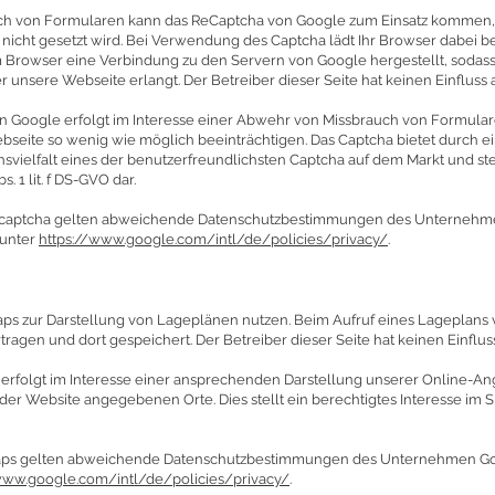
ch von Formularen kann das ReCaptcha von Google zum Einsatz kommen,
e nicht gesetzt wird. Bei Verwendung des Captcha lädt Ihr Browser dabei 
m Browser eine Verbindung zu den Servern von Google hergestellt, sodas
r unsere Webseite erlangt. Der Betreiber dieser Seite hat keinen Einfluss
 Google erfolgt im Interesse einer Abwehr von Missbrauch von Formulare
bseite so wenig wie möglich beeinträchtigen. Das Captcha bietet durch e
vielfalt eines der benutzerfreundlichsten Captcha auf dem Markt und stel
. 1 lit. f DS-GVO dar.
ecaptcha gelten abweichende Datenschutzbestimmungen des Unternehm
 unter
https://www.google.com/intl/de/policies/privacy/
.
ps zur Darstellung von Lageplänen nutzen. Beim Aufruf eines Lageplan
ragen und dort gespeichert. Der Betreiber dieser Seite hat keinen Einflu
rfolgt im Interesse einer ansprechenden Darstellung unserer Online-An
der Website angegebenen Orte. Dies stellt ein berechtigtes Interesse im Sin
aps gelten abweichende Datenschutzbestimmungen des Unternehmen Goo
www.google.com/intl/de/policies/privacy/
.