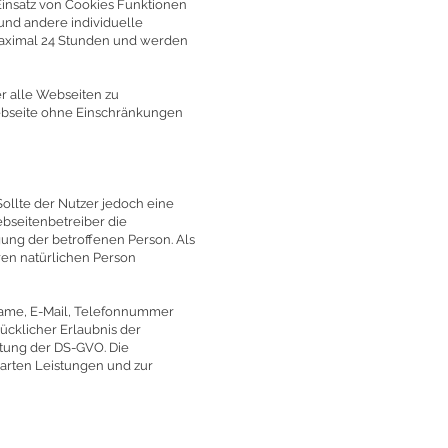
Einsatz von Cookies Funktionen
und andere individuelle
maximal 24 Stunden und werden
r alle Webseiten zu
 Webseite ohne Einschränkungen
ollte der Nutzer jedoch eine
bseitenbetreiber die
ung der betroffenen Person. Als
en natürlichen Person
 Name, E-Mail, Telefonnummer
cklicher Erlaubnis der
tung der DS-GVO. Die
barten Leistungen und zur