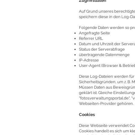
Zugriffsdaten
Auf Grund unseres berechtigten 
speichern diese in den Log-Da
Folgende Daten werden so prot
Angefragte Seite
Referrer URL
Datum und Uhrzeit der Server
Status der Serverabfrage
übertragende Datenmenge
IP-Adresse
User-Agent (Browser & Betrie
Diese Log-Dateien werden für 
Sicherheitsgründen, um z. B.
Müssen Daten aus Beweisgründ
geklärt ist. Gleiche Einstellu
"fotos.verwaltungsportal.de", 
Webseiten-Provider gehören.
Cookies
Diese Webseite verwendet Cook
Cookies handelt es sich um kle