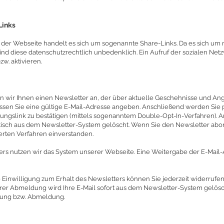
Links
 der Webseite handelt es sich um sogenannte Share-Links. Da es sich um 
nd diese datenschutzrechtlich unbedenklich. Ein Aufruf der sozialen Netzw
zw. aktivieren.
ten wir Ihnen einen Newsletter an, der über aktuelle Geschehnisse und An
sen Sie eine gültige E-Mail-Adresse angeben. Anschließend werden Sie p
ungslink zu bestätigen (mittels sogenanntem Double-Opt-In-Verfahren). An
sch aus dem Newsletter-System gelöscht. Wenn Sie den Newsletter abonn
rten Verfahren einverstanden.
rs nutzen wir das System unserer Webseite. Eine Weitergabe der E-Mail-Ad
Einwilligung zum Erhalt des Newsletters können Sie jederzeit widerrufe
rer Abmeldung wird Ihre E-Mail sofort aus dem Newsletter-System gelösc
igung bzw. Abmeldung.