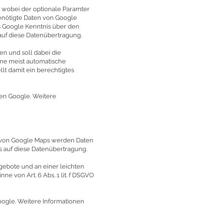
 wobei der optionale Paramter
benötigte Daten von Google
s Google Kenntnis über den
 auf diese Datenübertragung.
n und soll dabei die
ine meist automatische
lt damit ein berechtigtes
en Google. Weitere
s von Google Maps werden Daten
ss auf diese Datenübertragung.
gebote und an einer leichten
ne von Art. 6 Abs. 1 lit. f DSGVO
gle. Weitere Informationen